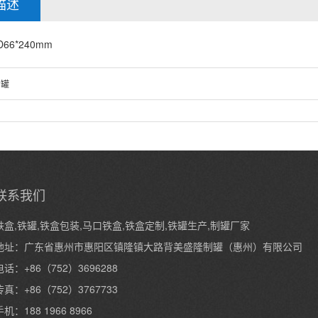
描述
D66*240mm
圆罐
联系我们
铁盒,铁罐,铁盒包装,马口铁盒,铁盒定制,铁罐生产,制罐厂家
地址：广东省惠州市惠阳区镇隆镇大路背美盛隆制罐（惠州）有限公司
电话：+86（752）3696288
传真：+86（752）3767733
手机：188 1966 8966