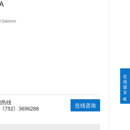
A
*240mm
在
线
留
言
国热线
在线咨询
6（752）3696288