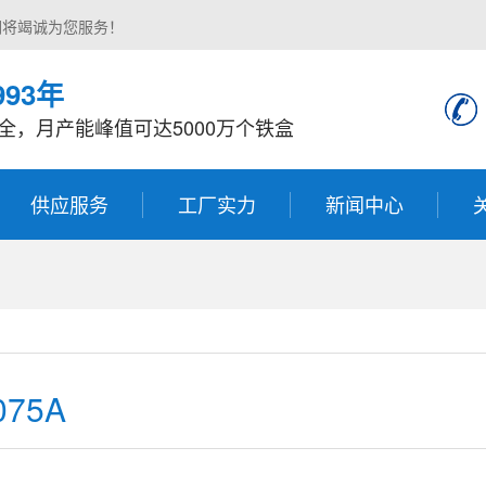
们将竭诚为您服务！
93年
齐全，月产能峰值可达5000万个铁盒
供应服务
工厂实力
新闻中心
075A